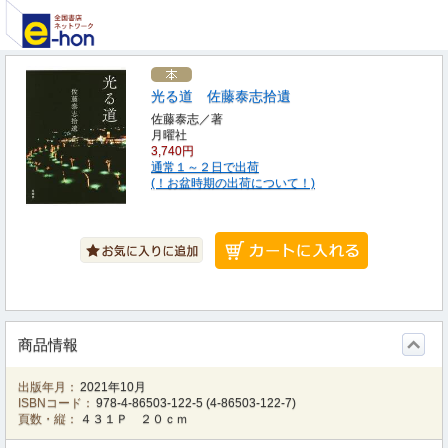
光る道 佐藤泰志拾遺
佐藤泰志／著
月曜社
3,740円
通常１～２日で出荷
(！お盆時期の出荷について！)
商品情報
出版年月：
2021年10月
ISBNコード：
978-4-86503-122-5
(
4-86503-122-7
)
頁数・縦：
４３１Ｐ ２０ｃｍ