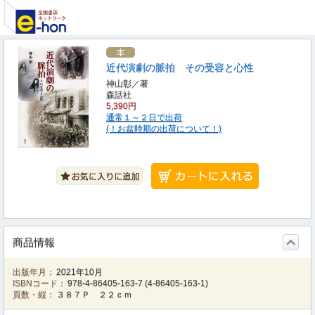
近代演劇の脈拍 その受容と心性
神山彰／著
森話社
5,390円
通常１～２日で出荷
(！お盆時期の出荷について！)
商品情報
出版年月：
2021年10月
ISBNコード：
978-4-86405-163-7
(
4-86405-163-1
)
頁数・縦：
３８７Ｐ ２２ｃｍ