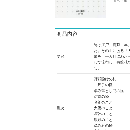
頁数・縦
商品内容
時は江戸、寛延二年
た。その山にある「
要旨
敷を、一カ月にわた
して流布し、泉鏡花
む。
野狐除けの札
曲尺手の怪
踏み落とし罠の怪
逆首の怪
名剣のこと
目次
大盥のこと
鳴弦のこと
網顔のこと
踏み石の怪