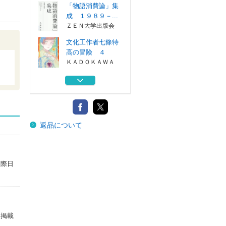
「物語消費論」集
成 １９８９－...
ＺＥＮ大学出版会
文化工作者七條特
高の冒険 ４
ＫＡＤＯＫＡＷＡ
まんがでわかる物
語とは何か？
ＫＡＤＯＫＡＷＡ
「学問」の本筋
返品について
柳田國男と双極...
筑摩書房
「物語消費論」集
成 １９８９－...
国際日
ＺＥＮ大学出版会
文化工作者七條特
高の冒険 ４
ＫＡＤＯＫＡＷＡ
に掲載
まんがでわかる物