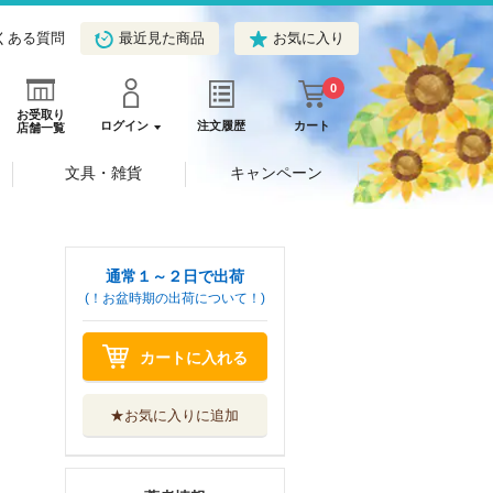
くある質問
最近見た商品
お気に入り
0
お受取り
ログイン
注文履歴
カート
店舗一覧
文具・雑貨
キャンペーン
通常１～２日で出荷
(！お盆時期の出荷について！)
カートに入れる
★お気に入りに追加