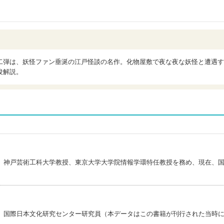
二弾は、妖怪ファン垂涎の江戸怪談の名作。化物屋敷で夜な夜な妖怪と遭遇す
俊解説。
。神戸芸術工科大学教授、東京大学大学院情報学環特任教授を務め、現在、
。国際日本文化研究センター研究員（本データはこの書籍が刊行された当時