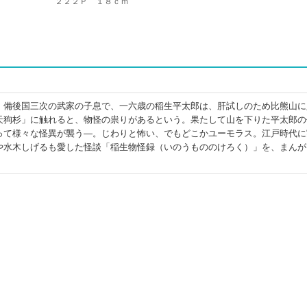
２２２Ｐ １８ｃｍ
。備後国三次の武家の子息で、一六歳の稲生平太郎は、肝試しのため比熊山に
天狗杉」に触れると、物怪の祟りがあるという。果たして山を下りた平太郎の
って様々な怪異が襲う―。じわりと怖い、でもどこかユーモラス。江戸時代に
や水木しげるも愛した怪談「稲生物怪録（いのうもののけろく）」を、まんが