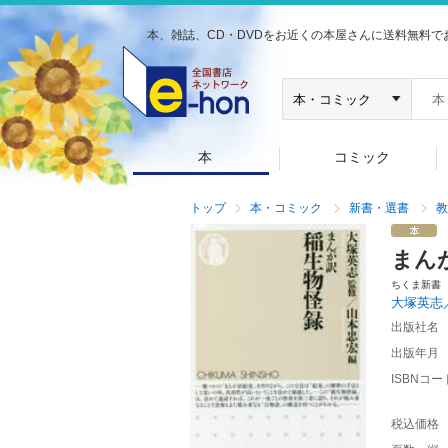
本、雑誌、CD・DVDをお近くの本屋さんに送料無料で
本
コミック
トップ
本・コミック
新書・選書
教
まん
ちくま新書
大塚英志
出版社名
出版年月
ISBNコー
税込価格