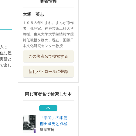
著者情報
大塚 英志
１９５８年生まれ。まんが原作
者、批評家。神戸芸術工科大学
教授、東京大学大学院情報学環
特任教授を務め、現在、国際日
本文化研究センター教授
入っ
「物語消費論」集
住む屋
この著者名で検索する
成 １９８９－...
実話と
ＺＥＮ大学出版会
で楽し
新刊パトロールに登録
文化工作者七條特
高の冒険 ４
ＫＡＤＯＫＡＷＡ
同じ著者名で検索した本
まんがでわかる物
語とは何か？
ＫＡＤＯＫＡＷＡ
「学問」の本筋
柳田國男と双極...
筑摩書房