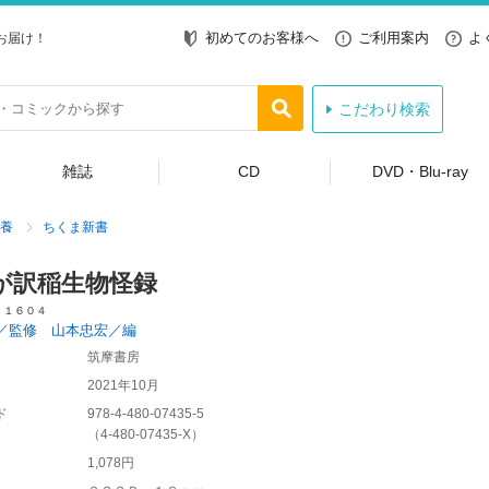
初めてのお客様へ
ご利用案内
よ
お届け！
こだわり検索
雑誌
CD
DVD・Blu-ray
養
ちくま新書
が訳稲生物怪録
 １６０４
／監修 山本忠宏／編
筑摩書房
2021年10月
ド
978-4-480-07435-5
（
4-480-07435-X
）
1,078円