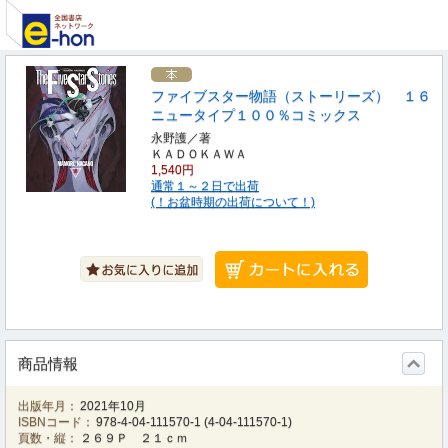
ファイブスター物語（ストーリーズ） １６
ニュータイプ１００％コミックス
永野護／著
ＫＡＤＯＫＡＷＡ
1,540円
通常１～２日で出荷
(！お盆時期の出荷について！)
商品情報
出版年月：
2021年10月
ISBNコード：
978-4-04-111570-1
(
4-04-111570-1
)
頁数・縦：
２６９Ｐ ２１ｃｍ