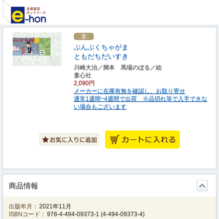
ぶんぶくちゃがま
ともだちだいすき
川崎大治／脚本 馬場のぼる／絵
童心社
2,090円
メーカーに在庫有無を確認し、お取り寄せ
通常1週間~4週間で出荷 ※品切れ等で入手できな
い場合もございます
商品情報
出版年月：
2021年11月
ISBNコード：
978-4-494-09373-1
(
4-494-09373-4
)