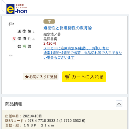
道徳性と反道徳性の教育論
鑓水浩／著
晃洋書房
2,420円
メーカーに在庫有無を確認し、お取り寄せ
通常1週間~4週間で出荷 ※品切れ等で入手できな
い場合もございます
商品情報
出版年月：
2021年10月
ISBNコード：
978-4-7710-3532-4
(
4-7710-3532-6
)
頁数・縦：
１９３Ｐ ２１ｃｍ