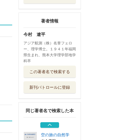
著者情報
今村 遼平
アジア航測（株）名誉フェロ
ー、理学博士。１９４１年福岡
県生まれ、熊本大学理学部地学
科卒
地図作成に見る世
この著者名で検索する
界最先端の技術...
郁朋社
新刊パトロールに登録
地形工学入門 地
形の見方・考え方
鹿島出版会
同じ著者名で検索した本
技術と倫理
電気書院
空の旅の自然学