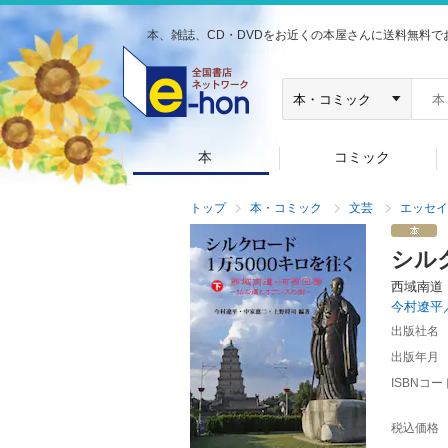
本、雑誌、CD・DVDをお近くの本屋さんに送料無料で
本
コミック
トップ
本・コミック
文芸
エッセイ
シル
西域南道
今村遼平
出版社名
出版年月
ISBNコー
税込価格