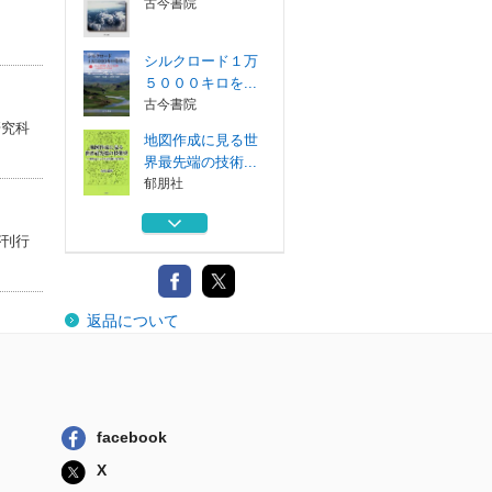
古今書院
シルクロード１万
５０００キロを...
古今書院
研究科
地図作成に見る世
界最先端の技術...
郁朋社
地形工学入門 地
が刊行
形の見方・考え方
鹿島出版会
技術と倫理
返品について
電気書院
空の旅の自然学
古今書院
facebook
シルクロード１万
X
５０００キロを...