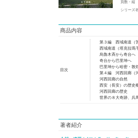
頁数・縦
シリーズ
商品内容
第３編 西域南道（
西域南道（塔克拉瑪
烏魯木斉から奇台へ
奇台から巴里坤へ
巴里坤から哈密・敦
目次
第４編 河西回廊（
河西回廊の自然
西安（長安）の歴史
河西回廊の歴史
世界の８大奇跡、兵
著者紹介