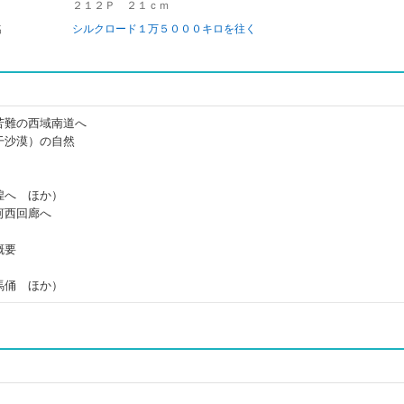
２１２Ｐ ２１ｃｍ
名
シルクロード１万５０００キロを往く
苦難の西域南道へ
干沙漠）の自然
煌へ ほか）
河西回廊へ
概要
馬俑 ほか）