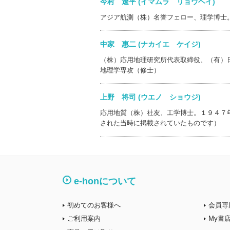
今村 遼平 (イマムラ リョウヘイ)
アジア航測（株）名誉フェロー、理学博士
中家 惠二 (ナカイエ ケイジ)
（株）応用地理研究所代表取締役、（有）
地理学専攻（修士）
上野 将司 (ウエノ ショウジ)
応用地質（株）社友、工学博士。１９４７
された当時に掲載されていたものです）
e-honについて
初めてのお客様へ
会員専
ご利用案内
My書