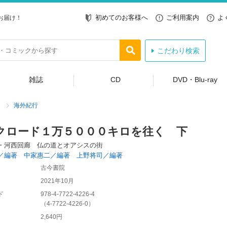
初めてのお客様へ
ご利用案内
よ
お届け！
こだわり検索
雑誌
CD
DVD・Blu-ray
海外紀行
クロード１万５０００キロを往く 下
・河西回廊 仏の道とオアシスの街
／編著 中家惠二／編著 上野将司／編著
古今書院
2021年10月
ド
978-4-7722-4226-4
（
4-7722-4226-0
）
2,640円