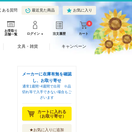
くある質問
最近見た商品
お気に入り
0
お受取り
ログイン
注文履歴
カート
店舗一覧
文具・雑貨
キャンペーン
メーカーに在庫有無を確認
し、お取り寄せ
通常1週間~4週間で出荷 ※品
切れ等で入手できない場合もご
ざいます
カートに入れる
（お取り寄せ）
★お気に入りに追加