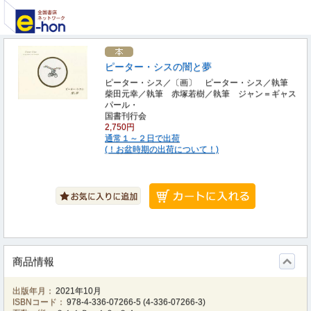
ピーター・シスの闇と夢
ピーター・シス／〔画〕 ピーター・シス／執筆
柴田元幸／執筆 赤塚若樹／執筆 ジャン＝ギャス
パール・
国書刊行会
2,750円
通常１～２日で出荷
(！お盆時期の出荷について！)
商品情報
出版年月：
2021年10月
ISBNコード：
978-4-336-07266-5
(
4-336-07266-3
)