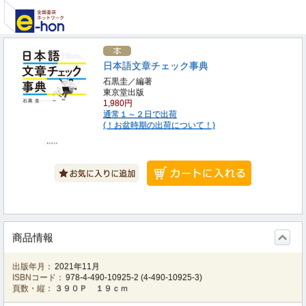
日本語文章チェック事典
石黒圭／編著
東京堂出版
1,980円
通常１～２日で出荷
(！お盆時期の出荷について！)
商品情報
出版年月：
2021年11月
ISBNコード：
978-4-490-10925-2
(
4-490-10925-3
)
頁数・縦：
３９０Ｐ １９ｃｍ