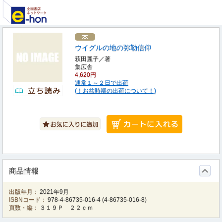
ウイグルの地の弥勒信仰
萩田麗子／著
集広舎
4,620円
通常１～２日で出荷
(！お盆時期の出荷について！)
商品情報
出版年月：
2021年9月
ISBNコード：
978-4-86735-016-4
(
4-86735-016-8
)
頁数・縦：
３１９Ｐ ２２ｃｍ