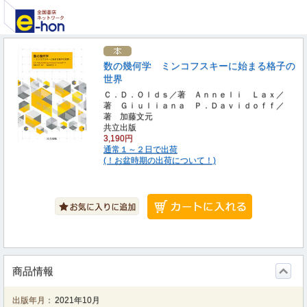
数の幾何学 ミンコフスキーに始まる格子の
世界
Ｃ．Ｄ．Ｏｌｄｓ／著 Ａｎｎｅｌｉ Ｌａｘ／
著 Ｇｉｕｌｉａｎａ Ｐ．Ｄａｖｉｄｏｆｆ／
著 加藤文元
共立出版
3,190円
通常１～２日で出荷
(！お盆時期の出荷について！)
商品情報
出版年月：
2021年10月