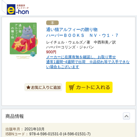
通い猫アルフィーの贈り物
ハーパーＢＯＯＫＳ ＮＶ・ウ１・７
レイチェル・ウェルズ／著 中西和美／訳
ハーパーコリンズ・ジャパン
900円
メーカーに在庫有無を確認し、お取り寄せ
通常1週間~4週間で出荷 ※品切れ等で入手できな
い場合もございます
商品情報
出版年月：
2021年10月
ISBNコード：
978-4-596-01531-0
(
4-596-01531-7
)