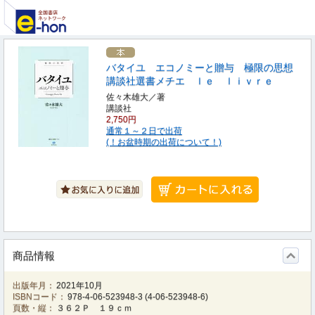
バタイユ エコノミーと贈与 極限の思想
講談社選書メチエ ｌｅ ｌｉｖｒｅ
佐々木雄大／著
講談社
2,750円
通常１～２日で出荷
(！お盆時期の出荷について！)
商品情報
出版年月：
2021年10月
ISBNコード：
978-4-06-523948-3
(
4-06-523948-6
)
頁数・縦：
３６２Ｐ １９ｃｍ