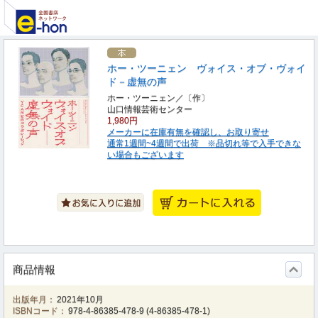
ホー・ツーニェン ヴォイス・オブ・ヴォイ
ド－虚無の声
ホー・ツーニェン／〔作〕
山口情報芸術センター
1,980円
メーカーに在庫有無を確認し、お取り寄せ
通常1週間~4週間で出荷 ※品切れ等で入手できな
い場合もございます
商品情報
出版年月：
2021年10月
ISBNコード：
978-4-86385-478-9
(
4-86385-478-1
)