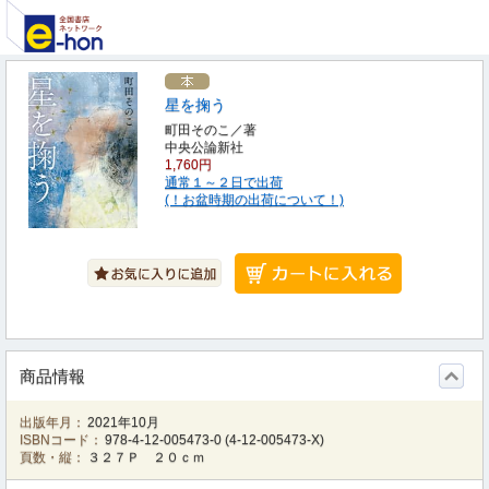
星を掬う
町田そのこ／著
中央公論新社
1,760円
通常１～２日で出荷
(！お盆時期の出荷について！)
商品情報
出版年月：
2021年10月
ISBNコード：
978-4-12-005473-0
(
4-12-005473-X
)
頁数・縦：
３２７Ｐ ２０ｃｍ