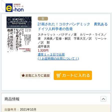
計画された！コロナパンデミック 勇気ある
ドイツ人科学者の告発
スチャリット・バクディ／著 カリーナ・ライス／
著 大橋眞／監修・解説 字幕大王／訳 リーシャ
／訳 鄭
成甲書房
1,320円
通常１～２日で出荷
(！お盆時期の出荷について！)
商品情報
出版年月：
2021年10月