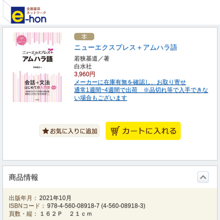
ニューエクスプレス＋アムハラ語
若狭基道／著
白水社
3,960円
メーカーに在庫有無を確認し、お取り寄せ
通常1週間~4週間で出荷 ※品切れ等で入手できな
い場合もございます
商品情報
出版年月：
2021年10月
ISBNコード：
978-4-560-08918-7
(
4-560-08918-3
)
頁数・縦：
１６２Ｐ ２１ｃｍ