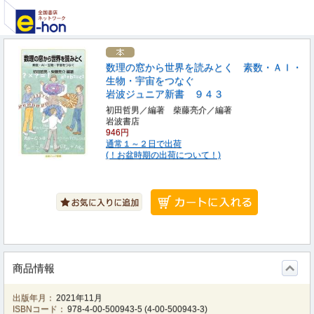
数理の窓から世界を読みとく 素数・ＡＩ・
生物・宇宙をつなぐ
岩波ジュニア新書 ９４３
初田哲男／編著 柴藤亮介／編著
岩波書店
946円
通常１～２日で出荷
(！お盆時期の出荷について！)
商品情報
出版年月：
2021年11月
ISBNコード：
978-4-00-500943-5
(
4-00-500943-3
)