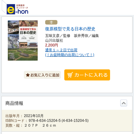
復原模型で見る日本の歴史
五味文彦／監修 坂井秀弥／編集
山川出版社
2,200円
通常１～２日で出荷
(！お盆時期の出荷について！)
商品情報
出版年月：
2021年10月
ISBNコード：
978-4-634-15204-5
(
4-634-15204-5
)
頁数・縦：
２０７Ｐ ２６ｃｍ