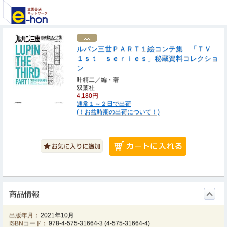
ルパン三世ＰＡＲＴ１絵コンテ集 「ＴＶ
１ｓｔ ｓｅｒｉｅｓ」秘蔵資料コレクショ
ン
叶精二／編・著
双葉社
4,180円
通常１～２日で出荷
(！お盆時期の出荷について！)
商品情報
出版年月：
2021年10月
ISBNコード：
978-4-575-31664-3
(
4-575-31664-4
)