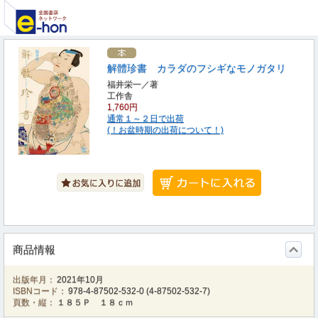
解體珍書 カラダのフシギなモノガタリ
福井栄一／著
工作舎
1,760円
通常１～２日で出荷
(！お盆時期の出荷について！)
商品情報
出版年月：
2021年10月
ISBNコード：
978-4-87502-532-0
(
4-87502-532-7
)
頁数・縦：
１８５Ｐ １８ｃｍ