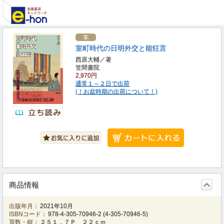
室町時代の日明外交と能狂言
西原大輔／著
笠間書院
2,970円
通常１～２日で出荷
(！お盆時期の出荷について！)
商品情報
出版年月：
2021年10月
ISBNコード：
978-4-305-70946-2
(
4-305-70946-5
)
頁数・縦：
２５１，７Ｐ ２２ｃｍ