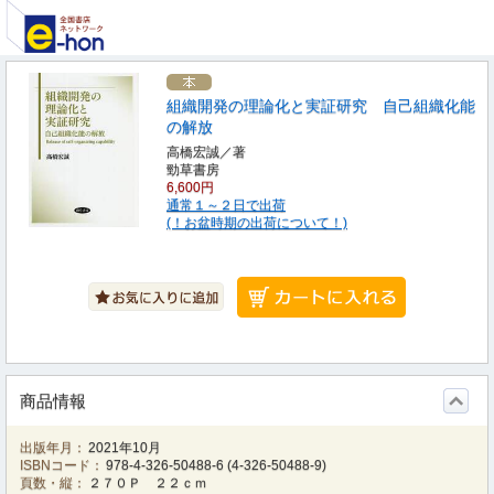
組織開発の理論化と実証研究 自己組織化能
の解放
高橋宏誠／著
勁草書房
6,600円
通常１～２日で出荷
(！お盆時期の出荷について！)
商品情報
出版年月：
2021年10月
ISBNコード：
978-4-326-50488-6
(
4-326-50488-9
)
頁数・縦：
２７０Ｐ ２２ｃｍ