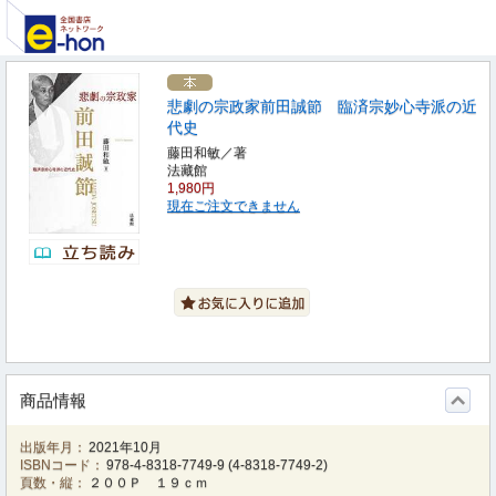
悲劇の宗政家前田誠節 臨済宗妙心寺派の近
代史
藤田和敏／著
法藏館
1,980円
現在ご注文できません
商品情報
出版年月：
2021年10月
ISBNコード：
978-4-8318-7749-9
(
4-8318-7749-2
)
頁数・縦：
２００Ｐ １９ｃｍ