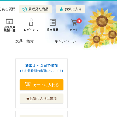
くある質問
最近見た商品
お気に入り
0
お受取り
ログイン
注文履歴
カート
店舗一覧
文具・雑貨
キャンペーン
通常１～２日で出荷
(！お盆時期の出荷について！)
カートに入れる
★お気に入りに追加