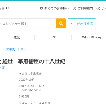
初めてのお客様へ
ご利用案内
よ
お届け！
こだわり検索
雑誌
CD
DVD・Blu-ray
文学史（日本）
と経世 幕府儒臣の十八世紀
／著
名古屋大学出版会
2021年10月
ド
978-4-8158-1043-6
（
4-8158-1043-5
）
6,930円
４２１，７Ｐ ２２ｃｍ