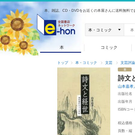
本、雑誌、CD・DVDをお近くの本屋さんに送料無料で
本
コミック
トップ
本・コミック
文芸
文芸評論
詩文
山本嘉孝
出版社名
出版年月
ISBNコー
税込価格
頁数・縦