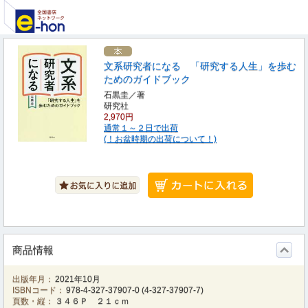
文系研究者になる 「研究する人生」を歩む
ためのガイドブック
石黒圭／著
研究社
2,970円
通常１～２日で出荷
(！お盆時期の出荷について！)
商品情報
出版年月：
2021年10月
ISBNコード：
978-4-327-37907-0
(
4-327-37907-7
)
頁数・縦：
３４６Ｐ ２１ｃｍ