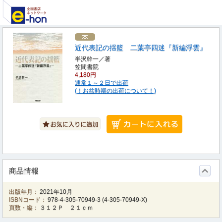
近代表記の揺籃 二葉亭四迷『新編浮雲』
半沢幹一／著
笠間書院
4,180円
通常１～２日で出荷
(！お盆時期の出荷について！)
商品情報
出版年月：
2021年10月
ISBNコード：
978-4-305-70949-3
(
4-305-70949-X
)
頁数・縦：
３１２Ｐ ２１ｃｍ