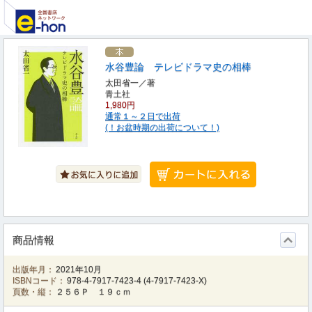
水谷豊論 テレビドラマ史の相棒
太田省一／著
青土社
1,980円
通常１～２日で出荷
(！お盆時期の出荷について！)
商品情報
出版年月：
2021年10月
ISBNコード：
978-4-7917-7423-4
(
4-7917-7423-X
)
頁数・縦：
２５６Ｐ １９ｃｍ