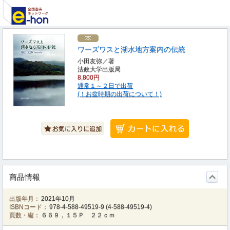
ワーズワスと湖水地方案内の伝統
小田友弥／著
法政大学出版局
8,800円
通常１～２日で出荷
(！お盆時期の出荷について！)
商品情報
出版年月：
2021年10月
ISBNコード：
978-4-588-49519-9
(
4-588-49519-4
)
頁数・縦：
６６９，１５Ｐ ２２ｃｍ