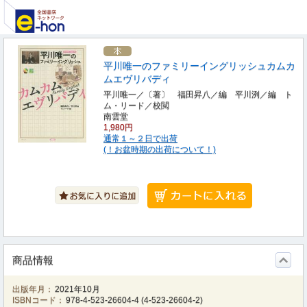
平川唯一のファミリーイングリッシュカムカ
ムエヴリバディ
平川唯一／〔著〕 福田昇八／編 平川洌／編 ト
ム・リード／校閲
南雲堂
1,980円
通常１～２日で出荷
(！お盆時期の出荷について！)
商品情報
出版年月：
2021年10月
ISBNコード：
978-4-523-26604-4
(
4-523-26604-2
)