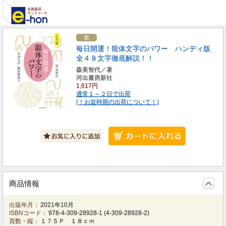
毎日開運！龍体文字のパワー ハンディ版
全４８文字徹底解説！！
森美智代／著
河出書房新社
1,617円
通常１～２日で出荷
(！お盆時期の出荷について！)
商品情報
出版年月：
2021年10月
ISBNコード：
978-4-309-28928-1
(
4-309-28928-2
)
頁数・縦：
１７５Ｐ １８ｃｍ