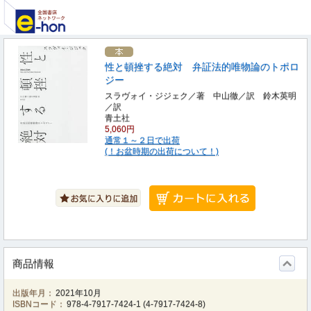
性と頓挫する絶対 弁証法的唯物論のトポロ
ジー
スラヴォイ・ジジェク／著 中山徹／訳 鈴木英明
／訳
青土社
5,060円
通常１～２日で出荷
(！お盆時期の出荷について！)
商品情報
出版年月：
2021年10月
ISBNコード：
978-4-7917-7424-1
(
4-7917-7424-8
)