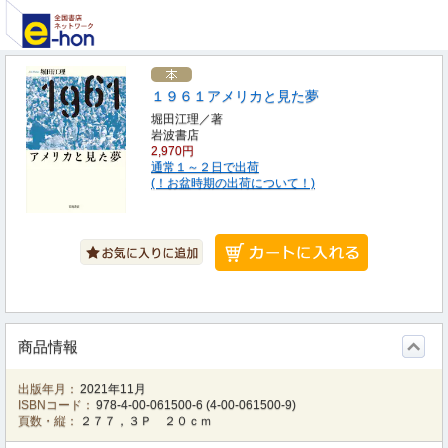
１９６１アメリカと見た夢
堀田江理／著
岩波書店
2,970円
通常１～２日で出荷
(！お盆時期の出荷について！)
商品情報
出版年月：
2021年11月
ISBNコード：
978-4-00-061500-6
(
4-00-061500-9
)
頁数・縦：
２７７，３Ｐ ２０ｃｍ