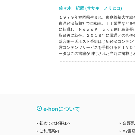
佐々木 紀彦 (ササキ ノリヒコ)
１９７９年福岡県生まれ。慶應義塾大学総
東洋経済新報社で自動車、ＩＴ業界などを
に転職し、ＮｅｗｓＰｉｃｋｓ創刊編集長
取締役に就任。２０１８年に電通との合併
落合陽一氏ホスト番組はじめ経済コンテン
営コンテンツサービスを手掛けるＰＩＶＯ
ータはこの書籍が刊行された当時に掲載さ
e-honについて
初めてのお客様へ
会員専
ご利用案内
My書