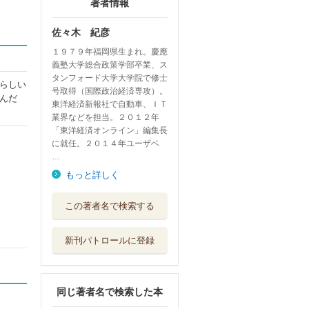
著者情報
佐々木 紀彦
１９７９年福岡県生まれ。慶應
義塾大学総合政策学部卒業、ス
タンフォード大学大学院で修士
らしい
号取得（国際政治経済専攻）。
んだ
東洋経済新報社で自動車、ＩＴ
業界などを担当。２０１２年
「東洋経済オンライン」編集長
に就任。２０１４年ユーザベ
…
もっと詳しく
この著者名で検索する
新刊パトロールに登録
同じ著者名で検索した本