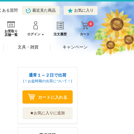
くある質問
最近見た商品
お気に入り
0
お受取り
ログイン
注文履歴
カート
店舗一覧
文具・雑貨
キャンペーン
通常１～２日で出荷
(！お盆時期の出荷について！)
カートに入れる
★お気に入りに追加