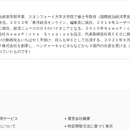
合政策学部卒業、スタンフォード大学大学院で修士号取得（国際政治経済専
担当。２０１２年「東洋経済オンライン」編集長に就任。２０１４年ユーザ
に就任。経済ニュースのＤＸのパイオニアとなる。２０１５年ＮｅｗｓＰｉ
会社ＮｅｗｓＰｉｃｋｓ Ｓｔｕｄｉｏｓを設立、代表取締役社長ＣＥＯに
ツの動画化をいちはやく手掛け、自らもＭＣとして出演する。２０２１年６
Ｔ株式会社を創業し、ベンチャーキャピタルなどから３億円の出資を受ける
れていたものです）
用サービス
運営会社概要
店について
特定商取引法に基づく表示