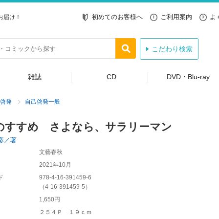
初めてのお客様へ
ご利用案内
よ
お届け！
こだわり検索
雑誌
CD
DVD・Blu-ray
啓発
自己啓発一般
のすすめ さよなら、サラリーマン
彦／著
文藝春秋
2021年10月
ド
978-4-16-391459-6
（
4-16-391459-5
）
1,650円
２５４Ｐ １９ｃｍ