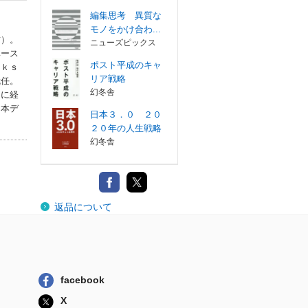
編集思考 異質な
モノをかけ合わ...
攻）。
ニューズピックス
ベース
ポスト平成のキャ
ｃｋｓ
リア戦略
就任。
幻冬舎
月に経
（本デ
日本３．０ ２０
２０年の人生戦略
幻冬舎
返品について
facebook
X