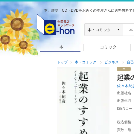
本、雑誌、CD・DVDをお近くの本屋さんに送料無料で
本
コミック
トップ
本・コミック
ビジネス
自己
起業
佐々木紀
出版社名
出版年月
ISBNコー
税込価格
頁数・縦