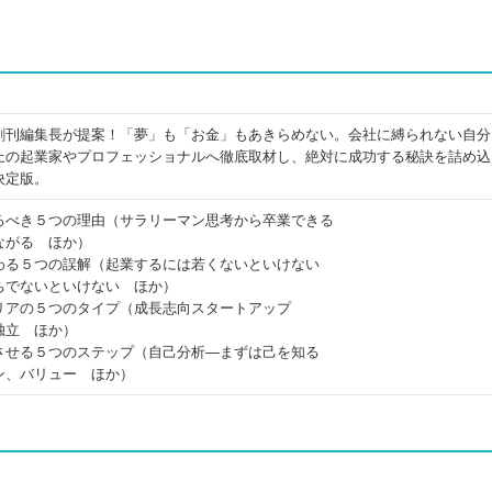
創刊編集長が提案！「夢」も「お金」もあきらめない。会社に縛られない自分
上の起業家やプロフェッショナルへ徹底取材し、絶対に成功する秘訣を詰め込
決定版。
るべき５つの理由（サラリーマン思考から卒業できる
ながる ほか）
わる５つの誤解（起業するには若くないといけない
ちでないといけない ほか）
リアの５つのタイプ（成長志向スタートアップ
独立 ほか）
させる５つのステップ（自己分析―まずは己を知る
ン、バリュー ほか）