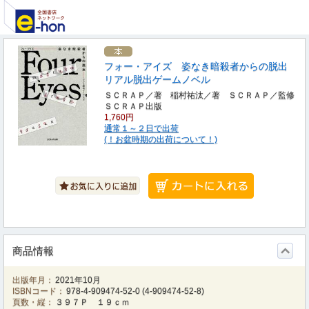
フォー・アイズ 姿なき暗殺者からの脱出
リアル脱出ゲームノベル
ＳＣＲＡＰ／著 稲村祐汰／著 ＳＣＲＡＰ／監修
ＳＣＲＡＰ出版
1,760円
通常１～２日で出荷
(！お盆時期の出荷について！)
商品情報
出版年月：
2021年10月
ISBNコード：
978-4-909474-52-0
(
4-909474-52-8
)
頁数・縦：
３９７Ｐ １９ｃｍ