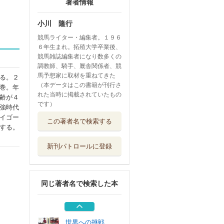
著者情報
小川 隆行
競馬ライター・編集者。１９６
６年生まれ。拓殖大学卒業後、
競馬雑誌編集者になり数多くの
調教師、騎手、厩舎関係者、競
馬予想家に取材を重ねてきた
る。２
（本データはこの書籍が刊行さ
巻。年
れた当時に掲載されていたもの
齢が４
です）
強時代
サラブレッド大辞
イゴー
この著者名で検索する
典
する。
カンゼン
新刊パトロールに登録
伝説のグランプリ
ホース
ガイドワークス
同じ著者名で検索した本
愛馬の走りにワク
ワクが止まらな...
マイクロマガジ...
世界への挑戦