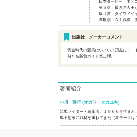
日本ダービー ネオ
第５章 最強の大王
皐月賞 ダイワメジ
年度別 Ｇ１戦線「
出版社・メーカーコメント
黄金時代の競馬はいよいよ頂点に！ 
熱き名勝負ガイド第二弾。
著者紹介
小川 隆行 (オガワ タカユキ)
競馬ライター・編集者。１９６６年生まれ
馬予想家に取材を重ねてきた（本データは