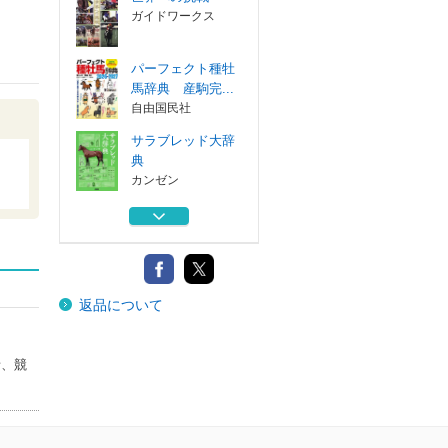
ガイドワークス
パーフェクト種牡
馬辞典 産駒完...
自由国民社
サラブレッド大辞
典
カンゼン
伝説のグランプリ
ホース
ガイドワークス
愛馬の走りにワク
返品について
ワクが止まらな...
マイクロマガジ...
世界への挑戦
者、競
ガイドワークス
パーフェクト種牡