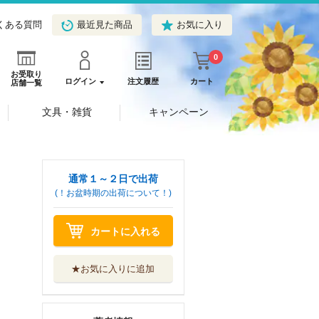
くある質問
最近見た商品
お気に入り
0
お受取り
ログイン
注文履歴
カート
店舗一覧
文具・雑貨
キャンペーン
通常１～２日で出荷
(！お盆時期の出荷について！)
カートに入れる
★お気に入りに追加