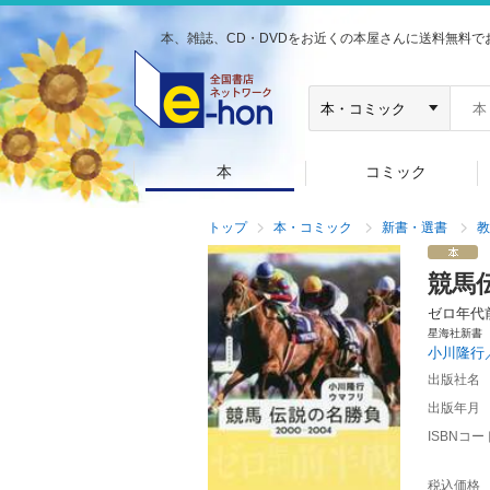
本、雑誌、CD・DVDをお近くの本屋さんに送料無料で
本
コミック
トップ
本・コミック
新書・選書
教
競馬
ゼロ年代
星海社新書
小川隆行
出版社名
出版年月
ISBNコー
税込価格