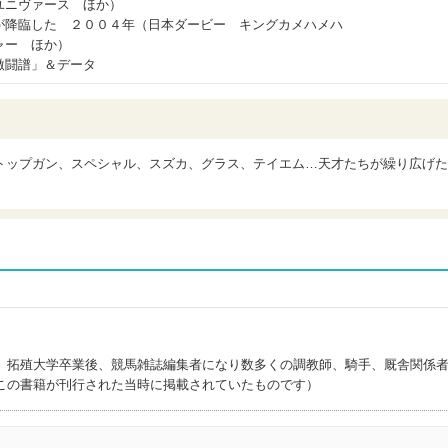
ユニヴァース ほか）
が降臨した ２００４年（日本ダービー キングカメハメハ
ャー ほか）
激闘譜」＆データ
トップガン、スペシャル、スズカ、グラス、テイエム…天才たちが繰り広げた
。拓殖大学卒業後、競馬雑誌編集者になり数多くの調教師、騎手、厩舎関係
この書籍が刊行された当時に掲載されていたものです）