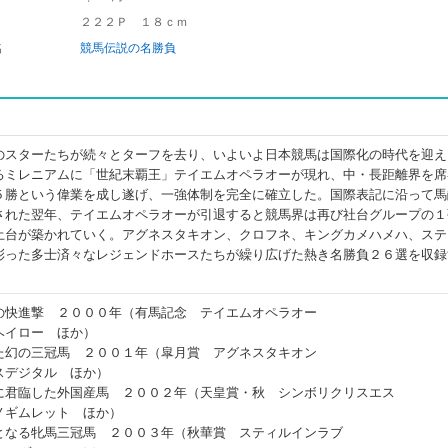
２２２Ｐ １８ｃｍ
名
競馬伝説の名勝負
のスターたちが続々とターフを去り、いよいよ日本競馬は国際化の時代を迎え
るミレニアムに「世紀末覇王」テイエムオペラオーが現れ、中・長距離界を席
５勝という偉業を成し遂げ、一強体制を完全に確立した。国際表記に沿って馬
された翌年、テイエムオペラオーが引退すると競馬界は再び社台グループの１
土台が築かれていく。アグネスタキオン、クロフネ、キングカメハメハ、ステ
彩った多士済々なレジェンドホースたちが繰り広げた熱き名勝負２６選を収録
の快進撃 ２０００年（有馬記念 テイエムオペラオー
ヘイロー ほか）
た幻の三冠馬 ２００１年（皐月賞 アグネスタキオン
スデジタル ほか）
に君臨した外国産馬 ２００２年（天皇賞・秋 シンボリクリスエス
ノギムレット ほか）
となる牝馬三冠馬 ２００３年（秋華賞 スティルインラブ