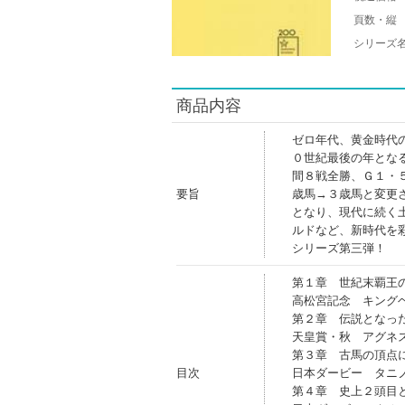
頁数・縦
シリーズ
商品内容
ゼロ年代、黄金時代
０世紀最後の年とな
間８戦全勝、Ｇ１・
要旨
歳馬→３歳馬と変更
となり、現代に続く
ルドなど、新時代を
シリーズ第三弾！
第１章 世紀末覇王
高松宮記念 キング
第２章 伝説となっ
天皇賞・秋 アグネ
第３章 古馬の頂点
目次
日本ダービー タニ
第４章 史上２頭目