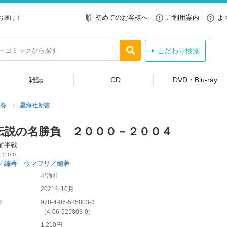
初めてのお客様へ
ご利用案内
よ
お届け！
こだわり検索
雑誌
CD
DVD・Blu-ray
養
星海社新書
伝説の名勝負 ２０００－２００４
前半戦
 ２００
／編著 ウマフリ／編著
星海社
2021年10月
ド
978-4-06-525803-3
（
4-06-525803-0
）
1,210円