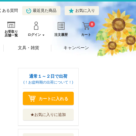
くある質問
最近見た商品
お気に入り
0
お受取り
ログイン
注文履歴
カート
店舗一覧
文具・雑貨
キャンペーン
通常１～２日で出荷
(！お盆時期の出荷について！)
カートに入れる
★お気に入りに追加
正倉院文書研究
１６
吉川弘文館