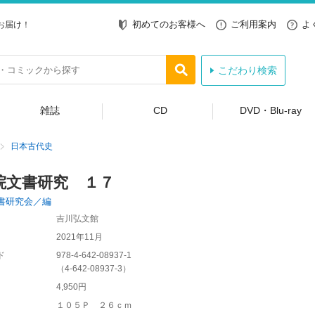
初めてのお客様へ
ご利用案内
よ
お届け！
こだわり検索
雑誌
CD
DVD・Blu-ray
日本古代史
院文書研究 １７
書研究会／編
吉川弘文館
2021年11月
ド
978-4-642-08937-1
（
4-642-08937-3
）
4,950円
１０５Ｐ ２６ｃｍ