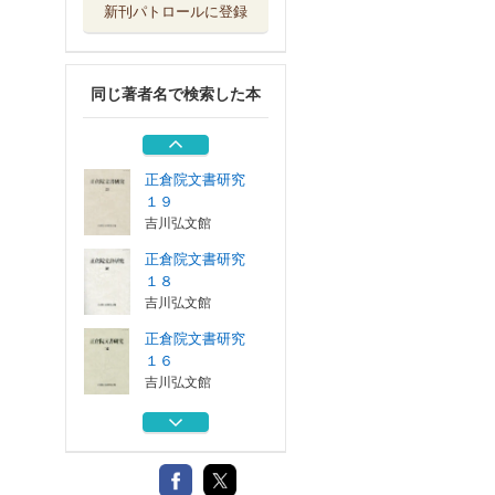
新刊パトロールに登録
正倉院文書研究
１５
吉川弘文館
同じ著者名で検索した本
正倉院文書研究
１３
吉川弘文館
正倉院文書研究
１９
吉川弘文館
正倉院文書研究
１８
吉川弘文館
正倉院文書研究
１６
吉川弘文館
正倉院文書研究
１５
吉川弘文館