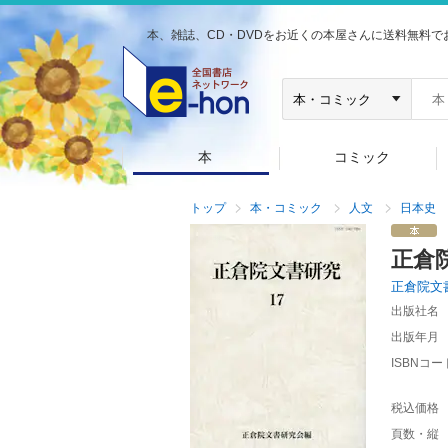
本、雑誌、CD・DVDをお近くの本屋さんに送料無料で
本
コミック
トップ
本・コミック
人文
日本史
正倉
正倉院文
出版社名
出版年月
ISBNコー
税込価格
頁数・縦