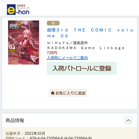
崩壊３ｒｄ ＴＨＥ ＣＯＭＩＣ ｖｏｌｕ
ｍｅ ０４
ｍｉＨｏＹｏ／漫画原作
ＫＡＤＯＫＡＷＡ Ｇａｍｅ Ｌｉｎｋａｇｅ
726円
入荷時にメールでご案内
商品情報
出版年月：
2021年10月
ISBNコード：
978-4-04-733564-6
(
4-04-733564-9
)