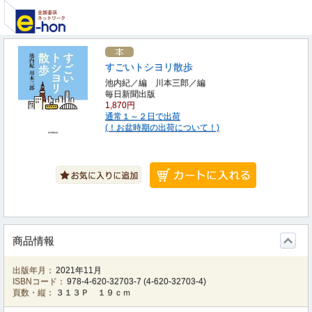
すごいトシヨリ散歩
池内紀／編 川本三郎／編
毎日新聞出版
1,870円
通常１～２日で出荷
(！お盆時期の出荷について！)
商品情報
出版年月：
2021年11月
ISBNコード：
978-4-620-32703-7
(
4-620-32703-4
)
頁数・縦：
３１３Ｐ １９ｃｍ