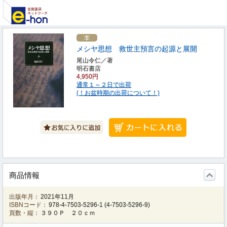
メシヤ思想 救世主預言の起源と展開
尾山令仁／著
明石書店
4,950円
通常１～２日で出荷
(！お盆時期の出荷について！)
商品情報
出版年月：
2021年11月
ISBNコード：
978-4-7503-5296-1
(
4-7503-5296-9
)
頁数・縦：
３９０Ｐ ２０ｃｍ