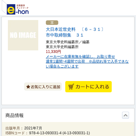
大日本近世史料 〔６－３１〕
市中取締類集 ３１
東京大學史料編纂所／編纂
東京大学史料編纂所
11,330円
メーカーに在庫有無を確認し、お取り寄せ
通常1週間~4週間で出荷 ※品切れ等で入手できな
い場合もございます
商品情報
出版年月：
2021年7月
ISBNコード：
978-4-13-093031-4
(
4-13-093031-1
)