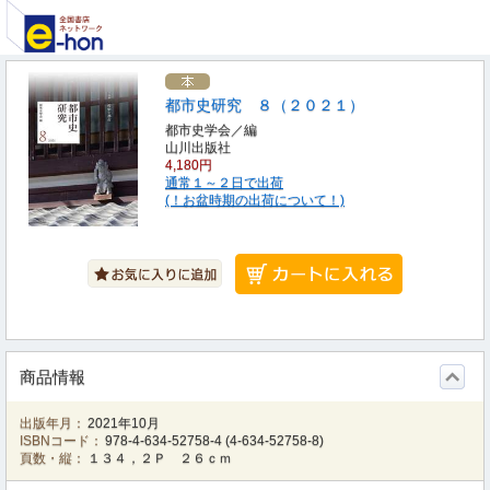
都市史研究 ８（２０２１）
都市史学会／編
山川出版社
4,180円
通常１～２日で出荷
(！お盆時期の出荷について！)
商品情報
出版年月：
2021年10月
ISBNコード：
978-4-634-52758-4
(
4-634-52758-8
)
頁数・縦：
１３４，２Ｐ ２６ｃｍ