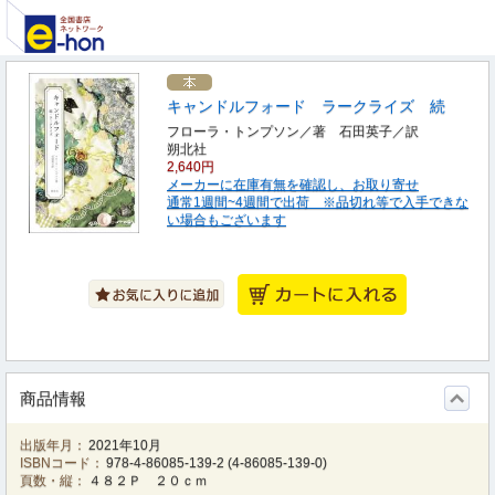
キャンドルフォード ラークライズ 続
フローラ・トンプソン／著 石田英子／訳
朔北社
2,640円
メーカーに在庫有無を確認し、お取り寄せ
通常1週間~4週間で出荷 ※品切れ等で入手できな
い場合もございます
商品情報
出版年月：
2021年10月
ISBNコード：
978-4-86085-139-2
(
4-86085-139-0
)
頁数・縦：
４８２Ｐ ２０ｃｍ