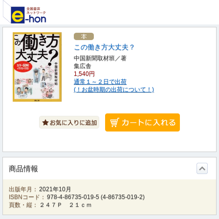
この働き方大丈夫？
中国新聞取材班／著
集広舎
1,540円
通常１～２日で出荷
(！お盆時期の出荷について！)
商品情報
出版年月：
2021年10月
ISBNコード：
978-4-86735-019-5
(
4-86735-019-2
)
頁数・縦：
２４７Ｐ ２１ｃｍ