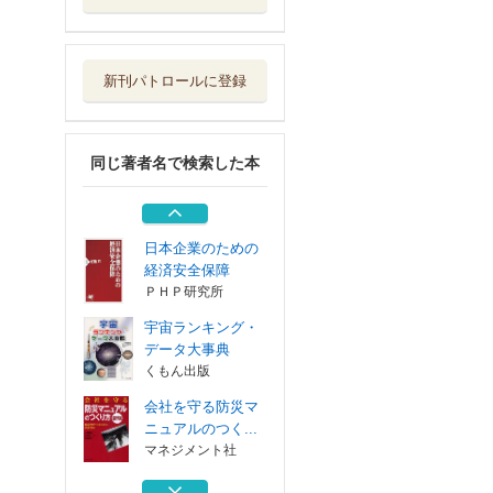
会社を守る防災マ
ニュアルのつく...
マネジメント社
新刊パトロールに登録
太陽系の果てを探
る 第十番惑星...
東京大学出版会
同じ著者名で検索した本
清瀬異聞 土地と
ごみ袋とムラ社会
社会評論社
日本企業のための
経済安全保障
ＰＨＰ研究所
宇宙ランキング・
データ大事典
くもん出版
会社を守る防災マ
ニュアルのつく...
マネジメント社
太陽系の果てを探