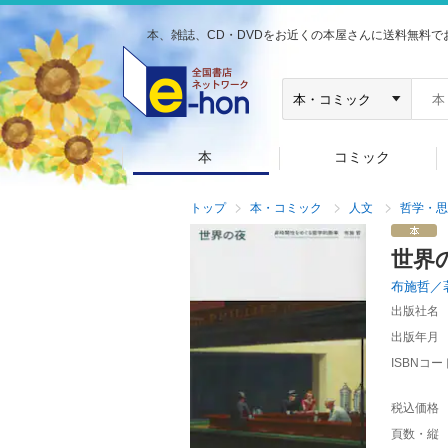
本、雑誌、CD・DVDをお近くの本屋さんに送料無料で
本
コミック
トップ
本・コミック
人文
哲学・思
世界
布施哲／
出版社名
出版年月
ISBNコー
税込価格
頁数・縦