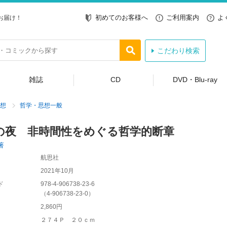
初めてのお客様へ
ご利用案内
よ
お届け！
こだわり検索
雑誌
CD
DVD・Blu-ray
想
哲学・思想一般
の夜 非時間性をめぐる哲学的断章
著
航思社
2021年10月
ド
978-4-906738-23-6
（
4-906738-23-0
）
2,860円
２７４Ｐ ２０ｃｍ