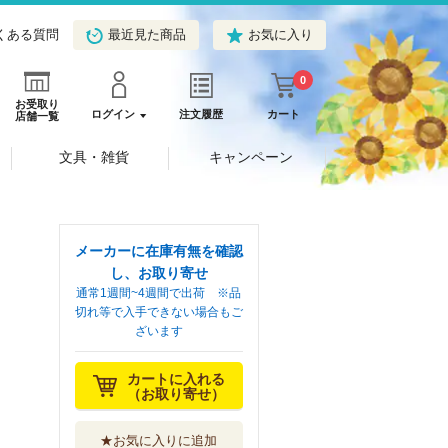
くある質問
最近見た商品
お気に入り
0
お受取り
ログイン
注文履歴
カート
店舗一覧
文具・雑貨
キャンペーン
メーカーに在庫有無を確認
し、お取り寄せ
通常1週間~4週間で出荷 ※品
切れ等で入手できない場合もご
ざいます
カートに入れる
（お取り寄せ）
★お気に入りに追加