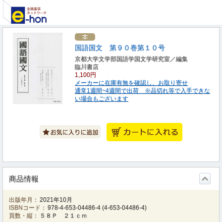
国語国文 第９０巻第１０号
京都大学文学部国語学国文学研究室／編集
臨川書店
1,100円
メーカーに在庫有無を確認し、お取り寄せ
通常1週間~4週間で出荷 ※品切れ等で入手できな
い場合もございます
商品情報
出版年月：
2021年10月
ISBNコード：
978-4-653-04486-4
(
4-653-04486-4
)
頁数・縦：
５８Ｐ ２１ｃｍ