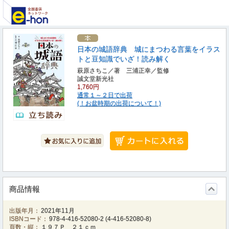
日本の城語辞典 城にまつわる言葉をイラス
トと豆知識でいざ！読み解く
萩原さちこ／著 三浦正幸／監修
誠文堂新光社
1,760円
通常１～２日で出荷
(！お盆時期の出荷について！)
商品情報
出版年月：
2021年11月
ISBNコード：
978-4-416-52080-2
(
4-416-52080-8
)
頁数・縦：
１９７Ｐ ２１ｃｍ