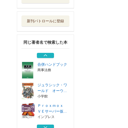
Ｐｒｏｘｍｏｘ
ＶＥサーバー仮...
インプレス
新刊パトロールに登録
井上毅 大僚を動
かして、自己の...
ミネルヴァ書房
同じ著者名で検索した本
日本と世界の墓地
埋葬法制
信山社
合併ハンドブック
商事法務
ジュラシック・ワ
ールド オーウ...
小学館
Ｐｒｏｘｍｏｘ
ＶＥサーバー仮...
インプレス
井上毅 大僚を動