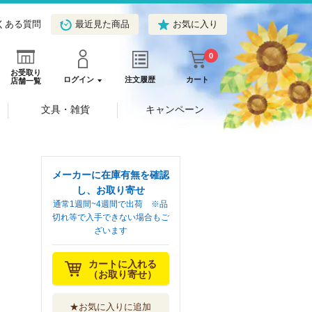
くある質問
最近見た商品
お気に入り
0
お受取り
ログイン
注文履歴
カート
店舗一覧
文具・雑貨
キャンペーン
メーカーに在庫有無を確認
し、お取り寄せ
通常1週間~4週間で出荷 ※品
切れ等で入手できない場合もご
ざいます
カートに入れる
（お取り寄せ）
★お気に入りに追加