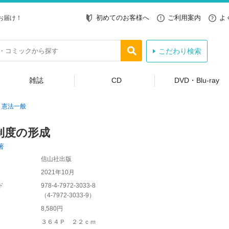
初めてのお客様へ
ご利用案内
よ
お届け！
こだわり検索
雑誌
CD
DVD・Blu-ray
憲法一般
制度の形成
著
信山社出版
2021年10月
ド
978-4-7972-3033-8
（
4-7972-3033-9
）
8,580円
３６４Ｐ ２２ｃｍ