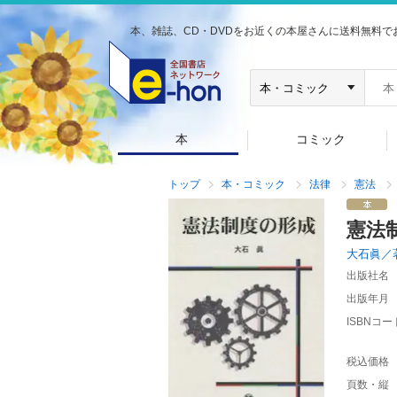
本、雑誌、CD・DVDをお近くの本屋さんに送料無料で
本
コミック
トップ
本・コミック
法律
憲法
憲法
大石眞／
出版社名
出版年月
ISBNコー
税込価格
頁数・縦