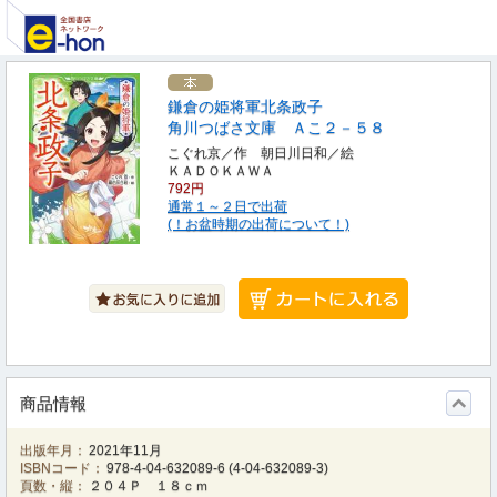
鎌倉の姫将軍北条政子
角川つばさ文庫 Ａこ２－５８
こぐれ京／作 朝日川日和／絵
ＫＡＤＯＫＡＷＡ
792円
通常１～２日で出荷
(！お盆時期の出荷について！)
商品情報
出版年月：
2021年11月
ISBNコード：
978-4-04-632089-6
(
4-04-632089-3
)
頁数・縦：
２０４Ｐ １８ｃｍ