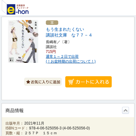
もう生まれたくない
講談社文庫 な７７－４
長嶋有／〔著〕
講談社
715円
通常１～２日で出荷
(！お盆時期の出荷について！)
商品情報
出版年月：
2021年11月
ISBNコード：
978-4-06-525056-3
(
4-06-525056-0
)
頁数・縦：
２５７Ｐ １５ｃｍ